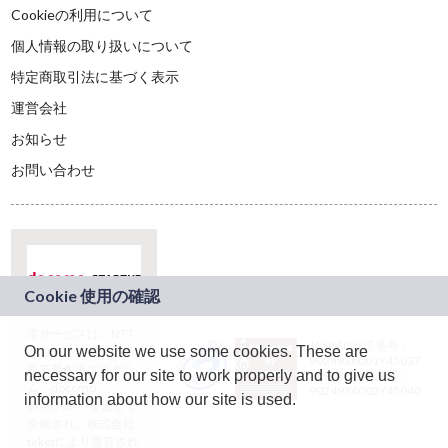
Cookieの利用について
個人情報の取り扱いについて
特定商取引法に基づく表示
運営会社
お知らせ
お問い合わせ
本サービスは、NTT
JASRAC許諾番号：
On our website we use some cookies. These are
ドコモグループの新
9024936001Y45037
規事業創出プログラ
necessary for our site to work properly and to give us
JASRAC許諾番号：
ム「docomo
9024936002Y45040
information about how our site is used.
STARTUP」を通じて
企画され、株式会社
teketにより運営され