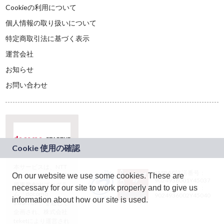
Cookieの利用について
個人情報の取り扱いについて
特定商取引法に基づく表示
運営会社
お知らせ
お問い合わせ
本サービスは、NTT
JASRAC許諾番号：
On our website we use some cookies. These are
ドコモグループの新
9024936001Y45037
規事業創出プログラ
necessary for our site to work properly and to give us
JASRAC許諾番号：
ム「docomo
9024936002Y45040
information about how our site is used.
STARTUP」を通じて
企画され、株式会社
teketにより運営され