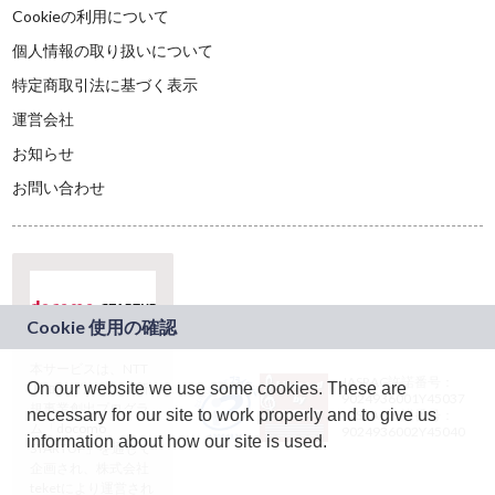
Cookieの利用について
個人情報の取り扱いについて
特定商取引法に基づく表示
運営会社
お知らせ
お問い合わせ
本サービスは、NTT
JASRAC許諾番号：
On our website we use some cookies. These are
ドコモグループの新
9024936001Y45037
規事業創出プログラ
necessary for our site to work properly and to give us
JASRAC許諾番号：
ム「docomo
9024936002Y45040
information about how our site is used.
STARTUP」を通じて
企画され、株式会社
teketにより運営され