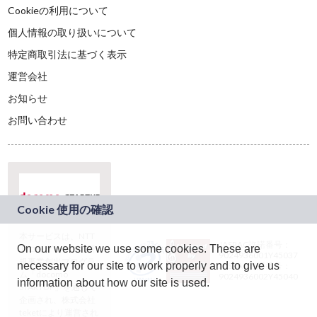
Cookieの利用について
個人情報の取り扱いについて
特定商取引法に基づく表示
運営会社
お知らせ
お問い合わせ
本サービスは、NTT
JASRAC許諾番号：
On our website we use some cookies. These are
ドコモグループの新
9024936001Y45037
規事業創出プログラ
necessary for our site to work properly and to give us
JASRAC許諾番号：
ム「docomo
9024936002Y45040
information about how our site is used.
STARTUP」を通じて
企画され、株式会社
teketにより運営され