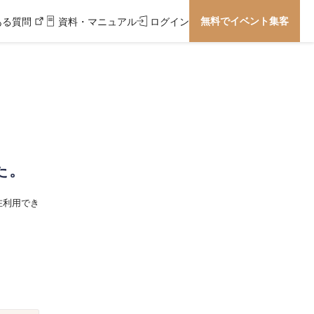
無料でイベント集客
ある質問
資料・マニュアル
ログイン
た。
在利用でき