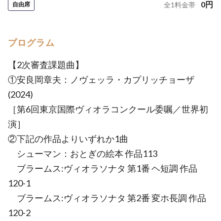
0
円
自由席
全
1
料金帯
プログラム
【2次審査課題曲】
①安良岡章夫：ノヴェッラ・カプリッチョーザ
(2024)
［第6回東京国際ヴィオラコンクール委嘱／世界初
演］
②下記の作品よりいずれか1曲
シューマン：おとぎの絵本 作品113
ブラームス:ヴィオラソナタ 第1番 ヘ短調 作品
120-1
ブラームス:ヴィオラソナタ 第2番 変ホ長調 作品
120-2