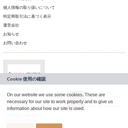
個人情報の取り扱いについて
特定商取引法に基づく表示
運営会社
お知らせ
お問い合わせ
本サービスは、NTT
JASRAC許諾番号：
On our website we use some cookies. These are
ドコモグループの新
9024936001Y45037
規事業創出プログラ
necessary for our site to work properly and to give us
JASRAC許諾番号：
ム「docomo
9024936002Y45040
information about how our site is used.
STARTUP」を通じて
企画され、株式会社
teketにより運営され
ています。