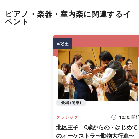
ピアノ・楽器・室内楽に関連するイ
ベント
8
8/
土
会場 (関東)
10:30 開
クラシック
北区王子 0歳からの・はじめて
のオーケストラ〜動物大行進〜