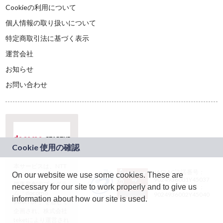
Cookieの利用について
個人情報の取り扱いについて
特定商取引法に基づく表示
運営会社
お知らせ
お問い合わせ
本サービスは、NTT
JASRAC許諾番号：
On our website we use some cookies. These are
ドコモグループの新
9024936001Y45037
規事業創出プログラ
necessary for our site to work properly and to give us
JASRAC許諾番号：
ム「docomo
9024936002Y45040
information about how our site is used.
STARTUP」を通じて
企画され、株式会社
teketにより運営され