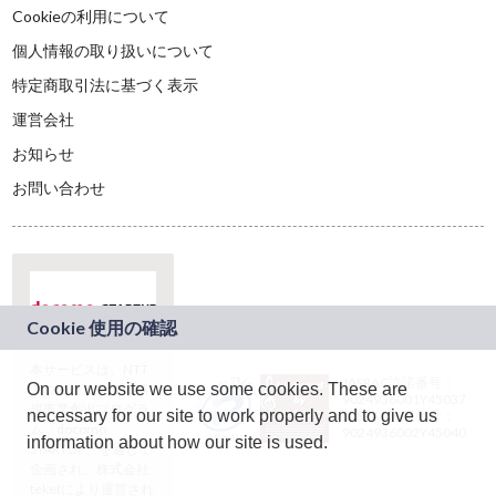
Cookieの利用について
個人情報の取り扱いについて
特定商取引法に基づく表示
運営会社
お知らせ
お問い合わせ
本サービスは、NTT
JASRAC許諾番号：
On our website we use some cookies. These are
ドコモグループの新
9024936001Y45037
規事業創出プログラ
necessary for our site to work properly and to give us
JASRAC許諾番号：
ム「docomo
9024936002Y45040
information about how our site is used.
STARTUP」を通じて
企画され、株式会社
teketにより運営され