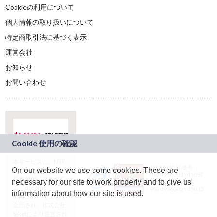
Cookieの利用について
個人情報の取り扱いについて
特定商取引法に基づく表示
運営会社
お知らせ
お問い合わせ
本サービスは、NTT
JASRAC許諾番号：
On our website we use some cookies. These are
ドコモグループの新
9024936001Y45037
規事業創出プログラ
necessary for our site to work properly and to give us
JASRAC許諾番号：
ム「docomo
9024936002Y45040
information about how our site is used.
STARTUP」を通じて
企画され、株式会社
teketにより運営され