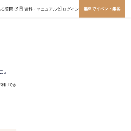
無料でイベント集客
ある質問
資料・マニュアル
ログイン
た。
在利用でき