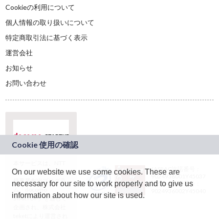
Cookieの利用について
個人情報の取り扱いについて
特定商取引法に基づく表示
運営会社
お知らせ
お問い合わせ
本サービスは、NTT
JASRAC許諾番号：
On our website we use some cookies. These are
ドコモグループの新
9024936001Y45037
規事業創出プログラ
necessary for our site to work properly and to give us
JASRAC許諾番号：
ム「docomo
9024936002Y45040
information about how our site is used.
STARTUP」を通じて
企画され、株式会社
teketにより運営され