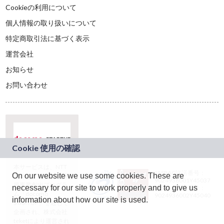
Cookieの利用について
個人情報の取り扱いについて
特定商取引法に基づく表示
運営会社
お知らせ
お問い合わせ
本サービスは、NTT
JASRAC許諾番号：
On our website we use some cookies. These are
ドコモグループの新
9024936001Y45037
規事業創出プログラ
necessary for our site to work properly and to give us
JASRAC許諾番号：
ム「docomo
9024936002Y45040
information about how our site is used.
STARTUP」を通じて
企画され、株式会社
teketにより運営され