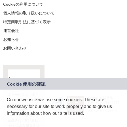
Cookieの利用について
個人情報の取り扱いについて
特定商取引法に基づく表示
運営会社
お知らせ
お問い合わせ
本サービスは、NTT
JASRAC許諾番号：
On our website we use some cookies. These are
ドコモグループの新
9024936001Y45037
規事業創出プログラ
necessary for our site to work properly and to give us
JASRAC許諾番号：
ム「docomo
9024936002Y45040
information about how our site is used.
STARTUP」を通じて
企画され、株式会社
teketにより運営され