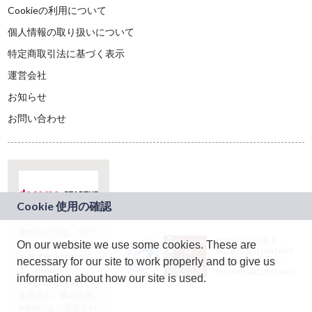
Cookieの利用について
個人情報の取り扱いについて
特定商取引法に基づく表示
運営会社
お知らせ
お問い合わせ
本サービスは、NTT
JASRAC許諾番号：
On our website we use some cookies. These are
ドコモグループの新
9024936001Y45037
規事業創出プログラ
necessary for our site to work properly and to give us
JASRAC許諾番号：
ム「docomo
9024936002Y45040
information about how our site is used.
STARTUP」を通じて
企画され、株式会社
teketにより運営され