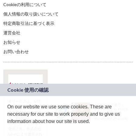
Cookieの利用について
個人情報の取り扱いについて
特定商取引法に基づく表示
運営会社
お知らせ
お問い合わせ
本サービスは、NTT
JASRAC許諾番号：
On our website we use some cookies. These are
ドコモグループの新
9024936001Y45037
規事業創出プログラ
necessary for our site to work properly and to give us
JASRAC許諾番号：
ム「docomo
9024936002Y45040
information about how our site is used.
STARTUP」を通じて
企画され、株式会社
teketにより運営され