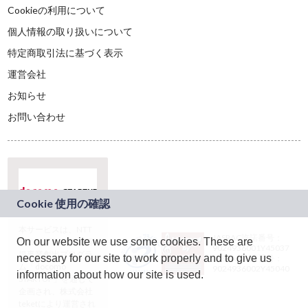
Cookieの利用について
個人情報の取り扱いについて
特定商取引法に基づく表示
運営会社
お知らせ
お問い合わせ
本サービスは、NTT
JASRAC許諾番号：
On our website we use some cookies. These are
ドコモグループの新
9024936001Y45037
規事業創出プログラ
necessary for our site to work properly and to give us
JASRAC許諾番号：
ム「docomo
9024936002Y45040
information about how our site is used.
STARTUP」を通じて
企画され、株式会社
teketにより運営され