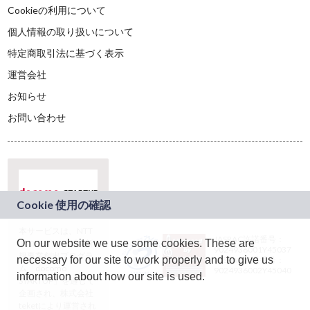
Cookieの利用について
個人情報の取り扱いについて
特定商取引法に基づく表示
運営会社
お知らせ
お問い合わせ
本サービスは、NTT
JASRAC許諾番号：
On our website we use some cookies. These are
ドコモグループの新
9024936001Y45037
規事業創出プログラ
necessary for our site to work properly and to give us
JASRAC許諾番号：
ム「docomo
9024936002Y45040
information about how our site is used.
STARTUP」を通じて
企画され、株式会社
teketにより運営され