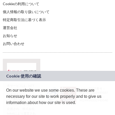
Cookieの利用について
個人情報の取り扱いについて
特定商取引法に基づく表示
運営会社
お知らせ
お問い合わせ
本サービスは、NTT
JASRAC許諾番号：
On our website we use some cookies. These are
ドコモグループの新
9024936001Y45037
規事業創出プログラ
necessary for our site to work properly and to give us
JASRAC許諾番号：
ム「docomo
9024936002Y45040
information about how our site is used.
STARTUP」を通じて
企画され、株式会社
teketにより運営され