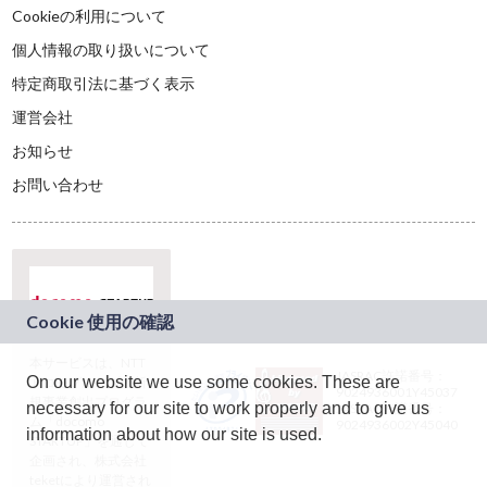
Cookieの利用について
個人情報の取り扱いについて
特定商取引法に基づく表示
運営会社
お知らせ
お問い合わせ
本サービスは、NTT
JASRAC許諾番号：
On our website we use some cookies. These are
ドコモグループの新
9024936001Y45037
規事業創出プログラ
necessary for our site to work properly and to give us
JASRAC許諾番号：
ム「docomo
9024936002Y45040
information about how our site is used.
STARTUP」を通じて
企画され、株式会社
teketにより運営され