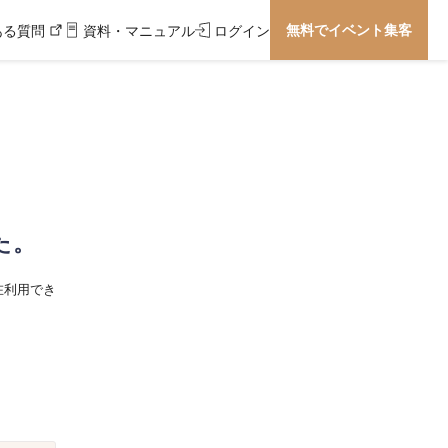
無料でイベント集客
ある質問
資料・マニュアル
ログイン
た。
在利用でき