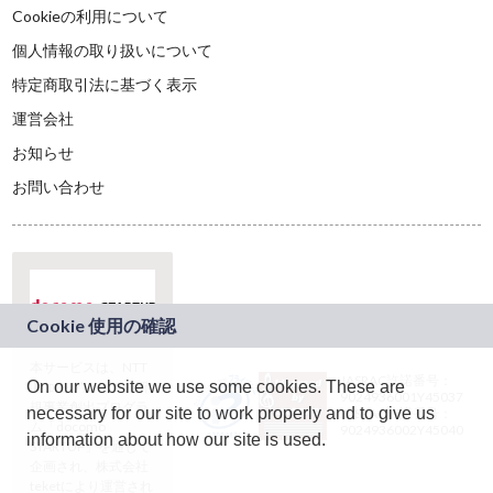
Cookieの利用について
個人情報の取り扱いについて
特定商取引法に基づく表示
運営会社
お知らせ
お問い合わせ
本サービスは、NTT
JASRAC許諾番号：
On our website we use some cookies. These are
ドコモグループの新
9024936001Y45037
規事業創出プログラ
necessary for our site to work properly and to give us
JASRAC許諾番号：
ム「docomo
9024936002Y45040
information about how our site is used.
STARTUP」を通じて
企画され、株式会社
teketにより運営され