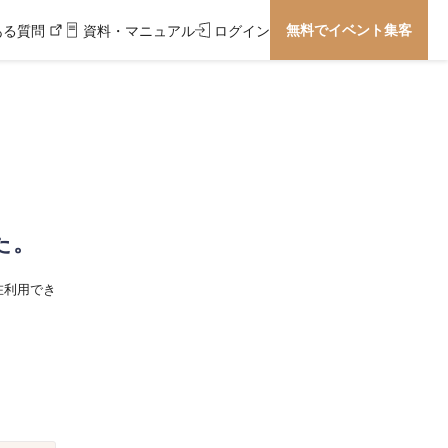
無料でイベント集客
ある質問
資料・マニュアル
ログイン
た。
在利用でき