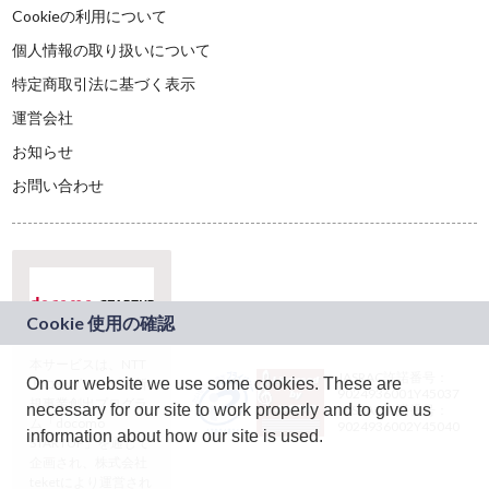
Cookieの利用について
個人情報の取り扱いについて
特定商取引法に基づく表示
運営会社
お知らせ
お問い合わせ
本サービスは、NTT
JASRAC許諾番号：
On our website we use some cookies. These are
ドコモグループの新
9024936001Y45037
規事業創出プログラ
necessary for our site to work properly and to give us
JASRAC許諾番号：
ム「docomo
9024936002Y45040
information about how our site is used.
STARTUP」を通じて
企画され、株式会社
teketにより運営され