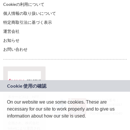
Cookieの利用について
個人情報の取り扱いについて
特定商取引法に基づく表示
運営会社
お知らせ
お問い合わせ
本サービスは、NTT
JASRAC許諾番号：
On our website we use some cookies. These are
ドコモグループの新
9024936001Y45037
規事業創出プログラ
necessary for our site to work properly and to give us
JASRAC許諾番号：
ム「docomo
9024936002Y45040
information about how our site is used.
STARTUP」を通じて
企画され、株式会社
teketにより運営され