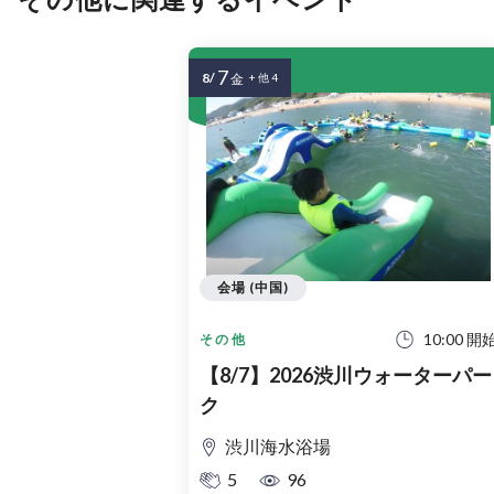
7
8/
金
+ 他 4
会場 (中国)
10:00 開
その他
【8/7】2026渋川ウォーターパー
ク
渋川海水浴場
5
96