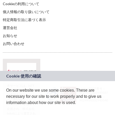
Cookieの利用について
個人情報の取り扱いについて
特定商取引法に基づく表示
運営会社
お知らせ
お問い合わせ
本サービスは、NTT
JASRAC許諾番号：
On our website we use some cookies. These are
ドコモグループの新
9024936001Y45037
規事業創出プログラ
necessary for our site to work properly and to give us
JASRAC許諾番号：
ム「docomo
9024936002Y45040
information about how our site is used.
STARTUP」を通じて
企画され、株式会社
teketにより運営され