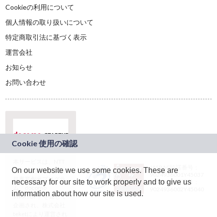
Cookieの利用について
個人情報の取り扱いについて
特定商取引法に基づく表示
運営会社
お知らせ
お問い合わせ
本サービスは、NTT
JASRAC許諾番号：
On our website we use some cookies. These are
ドコモグループの新
9024936001Y45037
規事業創出プログラ
necessary for our site to work properly and to give us
JASRAC許諾番号：
ム「docomo
9024936002Y45040
information about how our site is used.
STARTUP」を通じて
企画され、株式会社
teketにより運営され