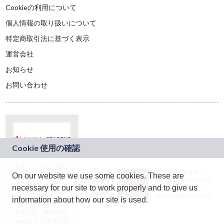
Cookieの利用について
個人情報の取り扱いについて
特定商取引法に基づく表示
運営会社
お知らせ
お問い合わせ
本サービスは、NTT
JASRAC許諾番号：
On our website we use some cookies. These are
ドコモグループの新
9024936001Y45037
規事業創出プログラ
necessary for our site to work properly and to give us
JASRAC許諾番号：
ム「docomo
9024936002Y45040
information about how our site is used.
STARTUP」を通じて
企画され、株式会社
teketにより運営され