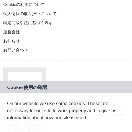
Cookieの利用について
個人情報の取り扱いについて
特定商取引法に基づく表示
運営会社
お知らせ
お問い合わせ
本サービスは、NTT
JASRAC許諾番号：
On our website we use some cookies. These are
ドコモグループの新
9024936001Y45037
規事業創出プログラ
necessary for our site to work properly and to give us
JASRAC許諾番号：
ム「docomo
9024936002Y45040
information about how our site is used.
STARTUP」を通じて
企画され、株式会社
teketにより運営され