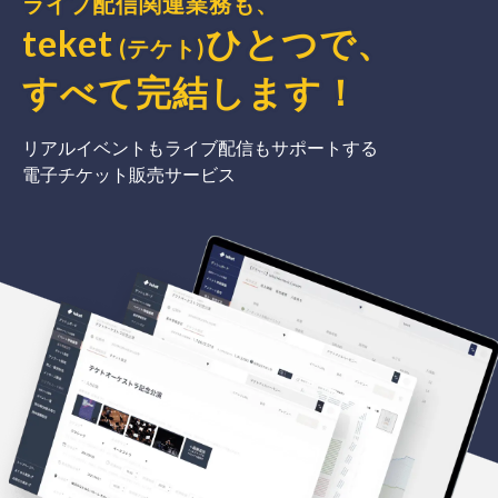
ライブ配信関連業務も、
teket
ひとつで、
(テケト)
すべて完結
します
！
リアルイベントもライブ配信もサポートする
電子チケット販売サービス