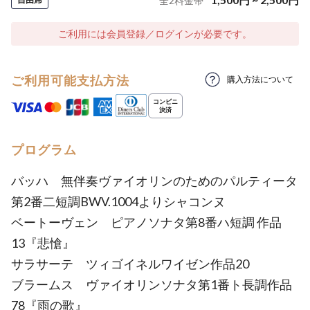
全
2
料金帯
ご利用には会員登録／ログインが必要です。
ご利用可能支払方法
購入方法について
プログラム
バッハ 無伴奏ヴァイオリンのためのパルティータ
第2番二短調BWV.1004よりシャコンヌ
ベートーヴェン ピアノソナタ第8番ハ短調 作品
13『悲愴』
サラサーテ ツィゴイネルワイゼン作品20
ブラームス ヴァイオリンソナタ第1番ト長調作品
78『雨の歌』