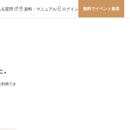
無料でイベント集客
ある質問
資料・マニュアル
ログイン
た。
在利用でき