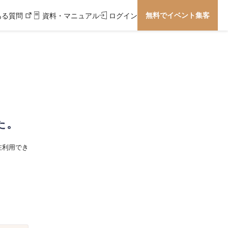
無料でイベント集客
ある質問
資料・マニュアル
ログイン
た。
在利用でき