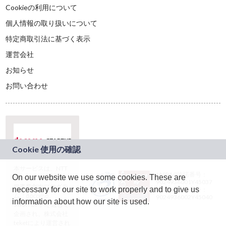
Cookieの利用について
個人情報の取り扱いについて
特定商取引法に基づく表示
運営会社
お知らせ
お問い合わせ
本サービスは、NTT
JASRAC許諾番号：
On our website we use some cookies. These are
ドコモグループの新
9024936001Y45037
規事業創出プログラ
necessary for our site to work properly and to give us
JASRAC許諾番号：
ム「docomo
9024936002Y45040
information about how our site is used.
STARTUP」を通じて
企画され、株式会社
teketにより運営され