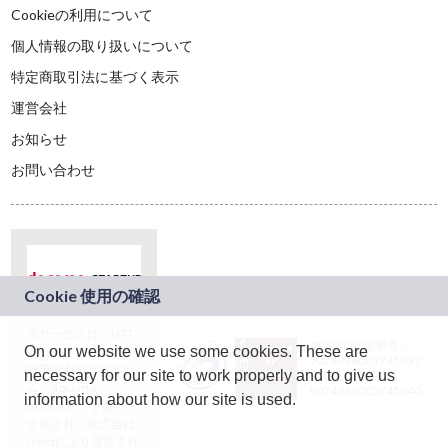
Cookieの利用について
個人情報の取り扱いについて
特定商取引法に基づく表示
運営会社
お知らせ
お問い合わせ
本サービスは、NTT
JASRAC許諾番号：
On our website we use some cookies. These are
ドコモグループの新
9024936001Y45037
規事業創出プログラ
necessary for our site to work properly and to give us
JASRAC許諾番号：
ム「docomo
9024936002Y45040
information about how our site is used.
STARTUP」を通じて
企画され、株式会社
teketにより運営され