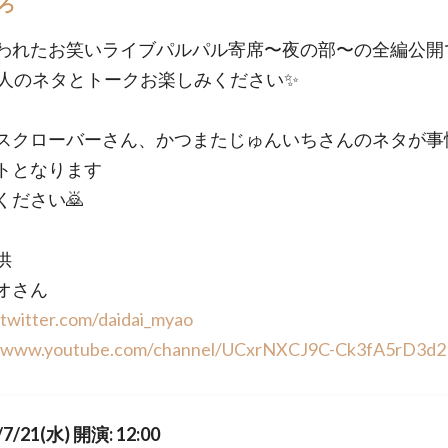
ろ
われたお笑いライブパルパル寄席〜夜の部〜の全編公開
芸人のネタとトークお楽しみください✨
スクローバーさん、かつまたじゅんいちさんのネタが事
トとなります
ください🙇
供
オさん
/twitter.com/daidai_myao
//www.youtube.com/channel/UCxrNXCJ9C-Ck3fA5rD3d
/7/21(水) 開演: 12:00