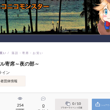
笑い
落語・寄席・お笑い
ル寄席～夜の部～
ライン
催者団体情報
0
/ 10
254
0
シェアで
ブラボーでイベント応援
回閲覧