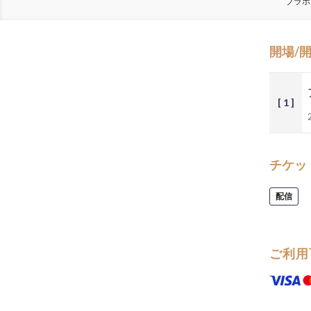
ブラボ
開場/
[ 1 ]
チケッ
配信
ご利用