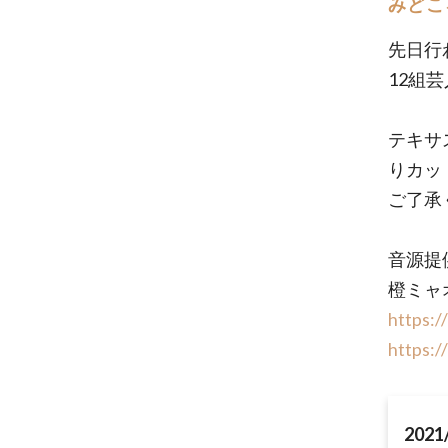
みどこ
先日行
12組
テキサ
りカッ
ご了承
音源提
橙ミャ
https:/
https:
2021