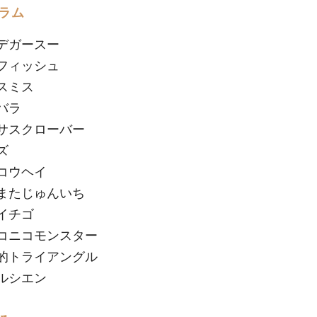
ラム
デガースー
フィッシュ
スミス
バラ
サスクローバー
ズ
コウヘイ
またじゅんいち
イチゴ
コニコモンスター
的トライアングル
ルシエン