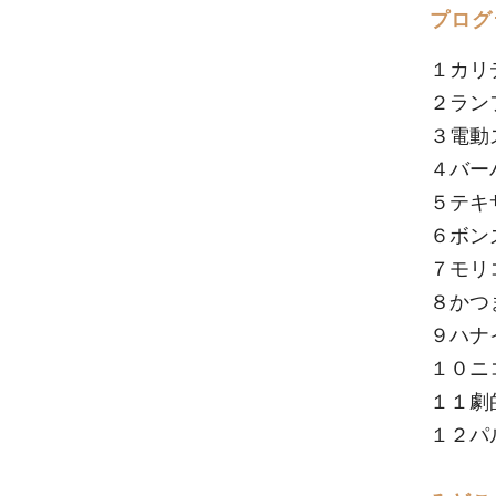
プログ
１カリ
２ラン
３電動
４バー
５テキ
６ボン
７モリ
８かつ
９ハナ
１０ニ
１１劇
１２パ