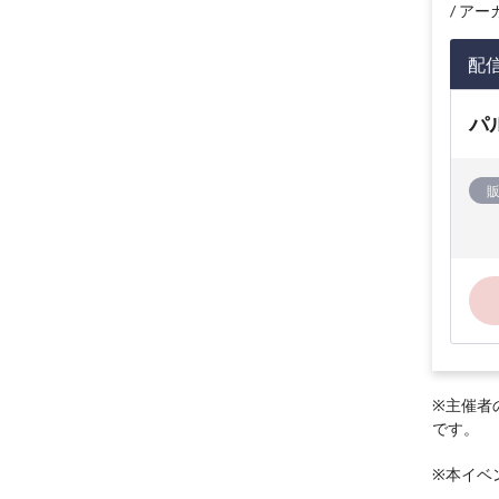
アーカイ
配
パ
※主催者
です。
※本イベ