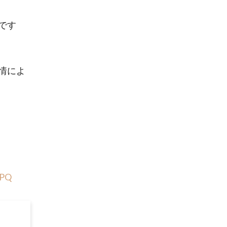
です
情によ
2PQ