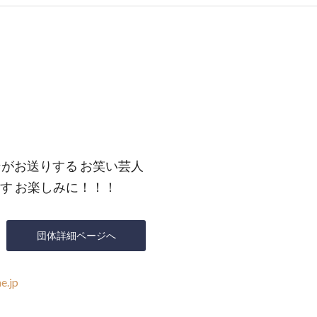
）
ュンがお送りする お笑い芸人
ます お楽しみに！！！
団体詳細ページへ
e.jp