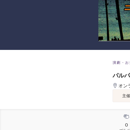
演劇・お
パルパ
オン
主
0