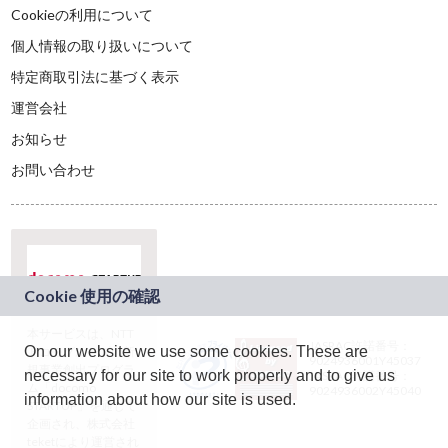
Cookieの利用について
個人情報の取り扱いについて
特定商取引法に基づく表示
運営会社
お知らせ
お問い合わせ
本サービスは、NTT
JASRAC許諾番号：
On our website we use some cookies. These are
ドコモグループの新
9024936001Y45037
規事業創出プログラ
necessary for our site to work properly and to give us
JASRAC許諾番号：
ム「docomo
9024936002Y45040
information about how our site is used.
STARTUP」を通じて
企画され、株式会社
teketにより運営され