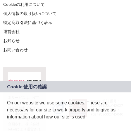
Cookieの利用について
個人情報の取り扱いについて
特定商取引法に基づく表示
運営会社
お知らせ
お問い合わせ
本サービスは、NTT
JASRAC許諾番号：
On our website we use some cookies. These are
ドコモグループの新
9024936001Y45037
規事業創出プログラ
necessary for our site to work properly and to give us
JASRAC許諾番号：
ム「docomo
9024936002Y45040
information about how our site is used.
STARTUP」を通じて
企画され、株式会社
teketにより運営され