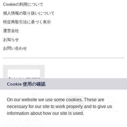
Cookieの利用について
個人情報の取り扱いについて
特定商取引法に基づく表示
運営会社
お知らせ
お問い合わせ
本サービスは、NTT
JASRAC許諾番号：
On our website we use some cookies. These are
ドコモグループの新
9024936001Y45037
規事業創出プログラ
necessary for our site to work properly and to give us
JASRAC許諾番号：
ム「docomo
9024936002Y45040
information about how our site is used.
STARTUP」を通じて
企画され、株式会社
teketにより運営され