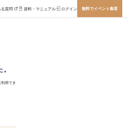
無料でイベント集客
ある質問
資料・マニュアル
ログイン
た。
在利用でき