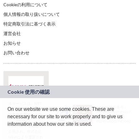
Cookieの利用について
個人情報の取り扱いについて
特定商取引法に基づく表示
運営会社
お知らせ
お問い合わせ
本サービスは、NTT
JASRAC許諾番号：
On our website we use some cookies. These are
ドコモグループの新
9024936001Y45037
規事業創出プログラ
necessary for our site to work properly and to give us
JASRAC許諾番号：
ム「docomo
9024936002Y45040
information about how our site is used.
STARTUP」を通じて
企画され、株式会社
teketにより運営され