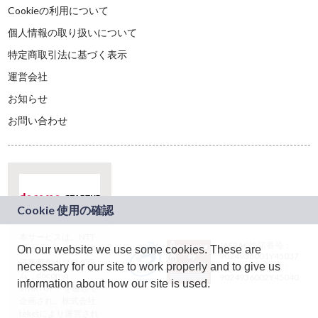
Cookieの利用について
個人情報の取り扱いについて
特定商取引法に基づく表示
運営会社
お知らせ
お問い合わせ
本サービスは、NTT
JASRAC許諾番号：
On our website we use some cookies. These are
ドコモグループの新
9024936001Y45037
規事業創出プログラ
necessary for our site to work properly and to give us
JASRAC許諾番号：
ム「docomo
9024936002Y45040
information about how our site is used.
STARTUP」を通じて
企画され、株式会社
teketにより運営され