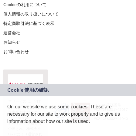
Cookieの利用について
個人情報の取り扱いについて
特定商取引法に基づく表示
運営会社
お知らせ
お問い合わせ
本サービスは、NTT
JASRAC許諾番号：
On our website we use some cookies. These are
ドコモグループの新
9024936001Y45037
規事業創出プログラ
necessary for our site to work properly and to give us
JASRAC許諾番号：
ム「docomo
9024936002Y45040
information about how our site is used.
STARTUP」を通じて
企画され、株式会社
teketにより運営され