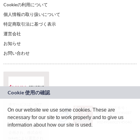
Cookieの利用について
個人情報の取り扱いについて
特定商取引法に基づく表示
運営会社
お知らせ
お問い合わせ
本サービスは、NTT
JASRAC許諾番号：
On our website we use some cookies. These are
ドコモグループの新
9024936001Y45037
規事業創出プログラ
necessary for our site to work properly and to give us
JASRAC許諾番号：
ム「docomo
9024936002Y45040
information about how our site is used.
STARTUP」を通じて
企画され、株式会社
teketにより運営され