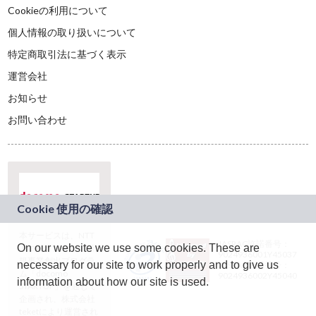
Cookieの利用について
個人情報の取り扱いについて
特定商取引法に基づく表示
運営会社
お知らせ
お問い合わせ
本サービスは、NTT
JASRAC許諾番号：
On our website we use some cookies. These are
ドコモグループの新
9024936001Y45037
規事業創出プログラ
necessary for our site to work properly and to give us
JASRAC許諾番号：
ム「docomo
9024936002Y45040
information about how our site is used.
STARTUP」を通じて
企画され、株式会社
teketにより運営され