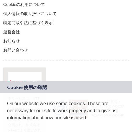
Cookieの利用について
個人情報の取り扱いについて
特定商取引法に基づく表示
運営会社
お知らせ
お問い合わせ
本サービスは、NTT
JASRAC許諾番号：
On our website we use some cookies. These are
ドコモグループの新
9024936001Y45037
規事業創出プログラ
necessary for our site to work properly and to give us
JASRAC許諾番号：
ム「docomo
9024936002Y45040
information about how our site is used.
STARTUP」を通じて
企画され、株式会社
teketにより運営され