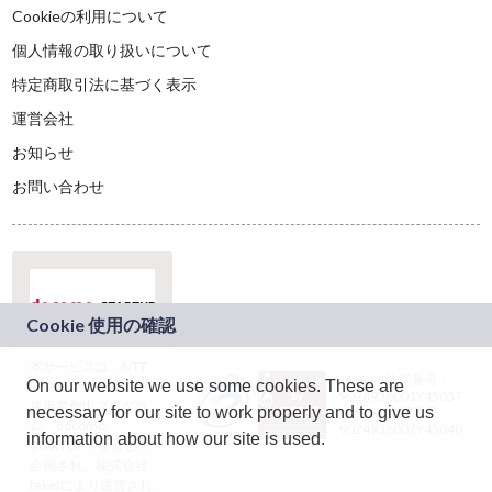
Cookieの利用について
個人情報の取り扱いについて
特定商取引法に基づく表示
運営会社
お知らせ
お問い合わせ
本サービスは、NTT
JASRAC許諾番号：
On our website we use some cookies. These are
ドコモグループの新
9024936001Y45037
規事業創出プログラ
necessary for our site to work properly and to give us
JASRAC許諾番号：
ム「docomo
9024936002Y45040
information about how our site is used.
STARTUP」を通じて
企画され、株式会社
teketにより運営され