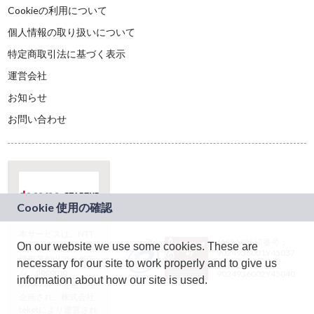
Cookieの利用について
個人情報の取り扱いについて
特定商取引法に基づく表示
運営会社
お知らせ
お問い合わせ
本サービスは、NTT
JASRAC許諾番号：
On our website we use some cookies. These are
ドコモグループの新
9024936001Y45037
規事業創出プログラ
necessary for our site to work properly and to give us
JASRAC許諾番号：
ム「docomo
9024936002Y45040
information about how our site is used.
STARTUP」を通じて
企画され、株式会社
teketにより運営され