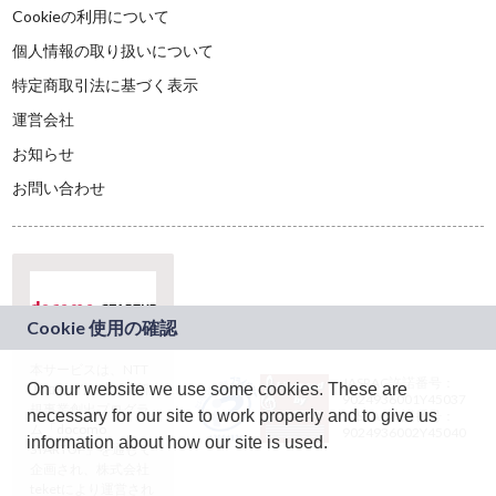
Cookieの利用について
個人情報の取り扱いについて
特定商取引法に基づく表示
運営会社
お知らせ
お問い合わせ
本サービスは、NTT
JASRAC許諾番号：
On our website we use some cookies. These are
ドコモグループの新
9024936001Y45037
規事業創出プログラ
necessary for our site to work properly and to give us
JASRAC許諾番号：
ム「docomo
9024936002Y45040
information about how our site is used.
STARTUP」を通じて
企画され、株式会社
teketにより運営され