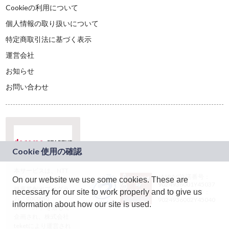
Cookieの利用について
個人情報の取り扱いについて
特定商取引法に基づく表示
運営会社
お知らせ
お問い合わせ
本サービスは、NTT
JASRAC許諾番号：
On our website we use some cookies. These are
ドコモグループの新
9024936001Y45037
規事業創出プログラ
necessary for our site to work properly and to give us
JASRAC許諾番号：
ム「docomo
9024936002Y45040
information about how our site is used.
STARTUP」を通じて
企画され、株式会社
teketにより運営され