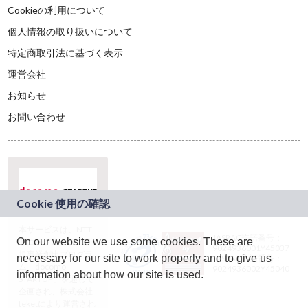
Cookieの利用について
個人情報の取り扱いについて
特定商取引法に基づく表示
運営会社
お知らせ
お問い合わせ
本サービスは、NTT
JASRAC許諾番号：
On our website we use some cookies. These are
ドコモグループの新
9024936001Y45037
規事業創出プログラ
necessary for our site to work properly and to give us
JASRAC許諾番号：
ム「docomo
9024936002Y45040
information about how our site is used.
STARTUP」を通じて
企画され、株式会社
teketにより運営され